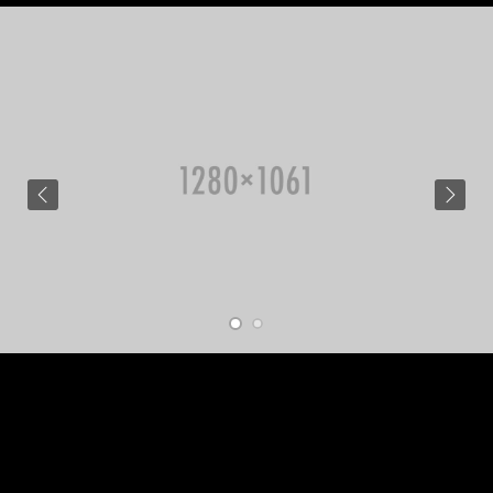
Imperdiet aliquet arcu himenaeos urna porta imperdiet conubia viverra
id nisl aliquam fermentum, pretium adipiscing malesuada nostra velit
aenean commodo pulvinar diam vestibulum viverra.