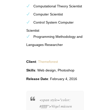
Computational Theory Scientist
Computer Scientist
Control System Computer
Scientist
Programming Methodology and
Languages Researcher
Client
:
Themeforest
Skills
: Web design, Photoshop
Release Date
: February 4, 2016
rifft man sich
<span style="color:
We are 
nnten Hang-
#ffffff">Vögel müssen
others l